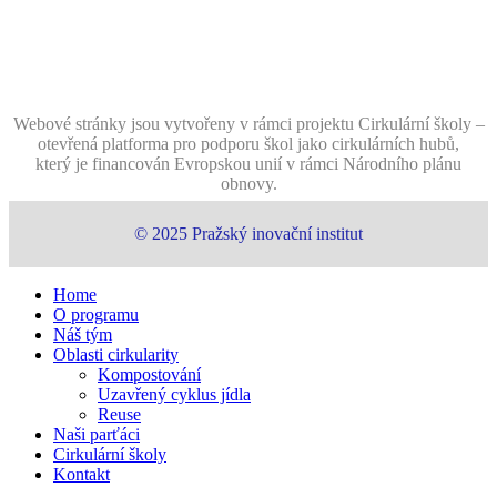
Webové stránky jsou vytvořeny v rámci projektu Cirkulární školy –
otevřená platforma pro podporu škol jako cirkulárních hubů,
který je financován Evropskou unií v rámci Národního plánu
obnovy.
© 2025 Pražský inovační institut
Close
Home
Menu
O programu
Náš tým
Oblasti cirkularity
Kompostování
Uzavřený cyklus jídla
Reuse
Naši parťáci
Cirkulární školy
Kontakt