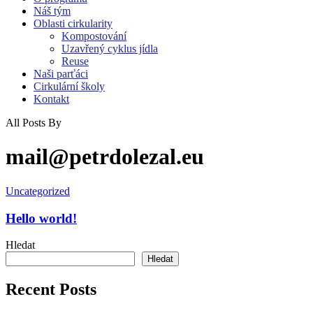
Náš tým
Oblasti cirkularity
Kompostování
Uzavřený cyklus jídla
Reuse
Naši parťáci
Cirkulární školy
Kontakt
All Posts By
mail@petrdolezal.eu
Hello
Uncategorized
world!
Hello world!
Hledat
Hledat
Recent Posts