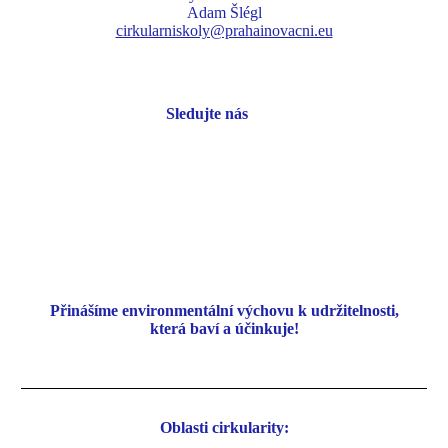
Adam Šlégl
cirkularniskoly@prahainovacni.eu
Sledujte nás
Přinášíme environmentální
výchovu k udržitelnosti,
která baví a účinkuje!
Oblasti cirkularity: