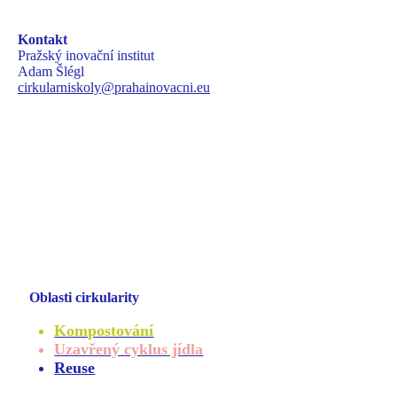
Kontakt
Pražský inovační institut
Adam Šlégl
cirkularniskoly@prahainovacni.eu
Oblasti cirkularity
Kompostování
Uzavřený cyklus jídla
Reuse