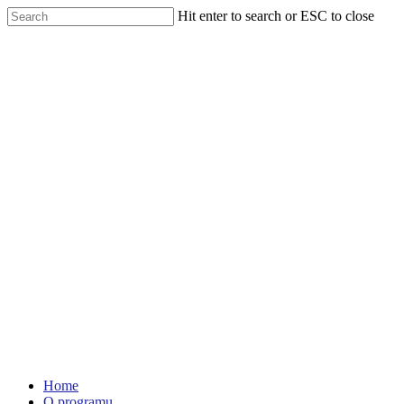
Skip
Hit enter to search or ESC to close
to
Close
main
Search
content
Menu
Home
O programu