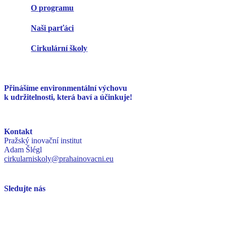
O programu
Naši parťáci
Cirkulární školy
Přinášíme environmentální
výchovu
k udržitelnosti,
která baví a účinkuje!
Kontakt
Pražský inovační institut
Adam Šlégl
cirkularniskoly@prahainovacni.eu
Sledujte nás