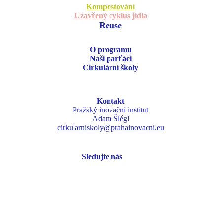
Kompostování
Uzavřený cyklus jídla
Reuse
O programu
Naši parťáci
Cirkulární školy
Kontakt
Pražský inovační institut
Adam Šlégl
cirkularniskoly@prahainovacni.eu
Sledujte nás